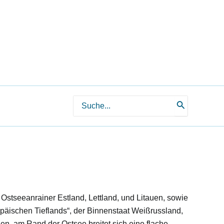
Search
for:
e Ostseeanrainer Estland, Lettland, und Litauen, sowie
päischen Tieflands“, der Binnenstaat Weißrussland,
en, am Rand der Ostsee breitet sich eine flache,