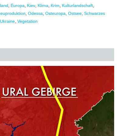
tland
,
Europa
,
Kiev
,
Klima
,
Krim
,
Kulturlandschaft
,
euproduktion
,
Odessa
,
Osteuropa
,
Ostsee
,
Schwarzes
Ukraine
,
Vegetation