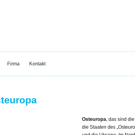
Film
erricht
Firma
Kontakt
steuropa
Osteuropa
, das sind di
die Staaten des „Osteuro
und die Ukraine. Im Nord