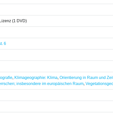
Lizenz (1 DVD)
t. 6
ografie
,
Klimageographie: Klima
,
Orientierung in Raum und Zeit
herrschen; insbesondere im europäischen Raum
,
Vegetationsgeo