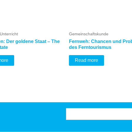
 Unterricht
Gemeinschaftskunde
en: Der goldene Staat – The
Fernweh: Chancen und Pro
tate
des Ferntourismus
more
Read more
Suchen