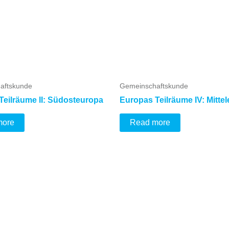
aftskunde
Gemeinschaftskunde
Teilräume II: Südosteuropa
Europas Teilräume IV: Mitte
more
Read more