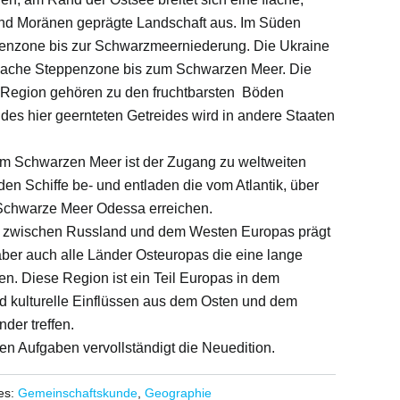
nd Moränen geprägte Landschaft aus. Im Süden
ppenzone bis zur Schwarzmeerniederung. Die Ukraine
, flache Steppenzone bis zum Schwarzen Meer. Die
 Region gehören zu den fruchtbarsten Böden
e des hier geernteten Getreides wird in andere Staaten
m Schwarzen Meer ist der Zugang zu weltweiten
en Schiffe be- und entladen die vom Atlantik, über
 Schwarze Meer Odessa erreichen.
 zwischen Russland und dem Westen Europas prägt
aber auch alle Länder Osteuropas die eine lange
en. Diese Region ist ein Teil Europas in dem
und kulturelle Einflüssen aus dem Osten und dem
der treffen.
ven Aufgaben vervollständigt die Neuedition.
es:
Gemeinschaftskunde
,
Geographie