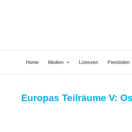
Zum
Inhalt
Paul R. Heil-
springen
Medien für den Unt
Home
Medien
Lizenzen
Preislisten
Europas Teilräume V: O