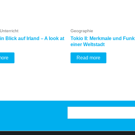
 Unterricht
Geographie
Ein Blick auf Irland – A look at
Tokio II: Merkmale und Funk
einer Weltstadt
more
Read more
Suchen