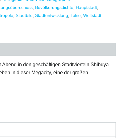
tungsüberschuss
,
Bevölkerungsdichte
,
Hauptstadt
,
tropole
,
Stadtbild
,
Stadtentwicklung
,
Tokio
,
Weltstadt
 Abend in den geschäftigen Stadtvierteln Shibuya
Leben in dieser Megacity, eine der großen