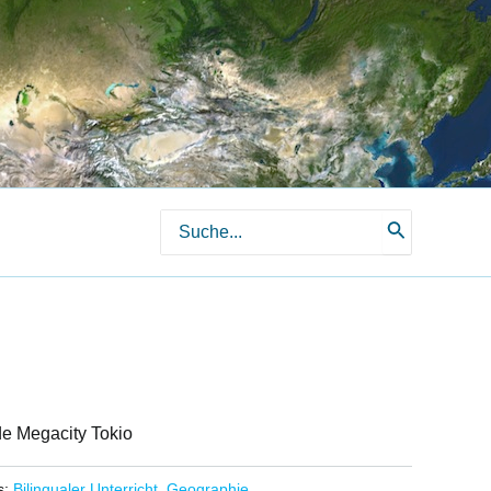
Search
for:
nde Megacity Tokio
s:
Bilingualer Unterricht
,
Geographie