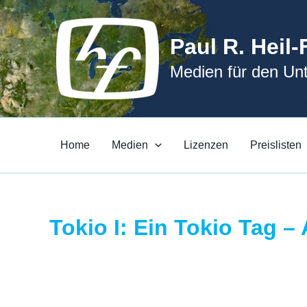
Zum
Inhalt
Paul R. Heil-
springen
Medien für den Unt
Home
Medien
Lizenzen
Preislisten
Tokio I: Ein Tokio Tag –