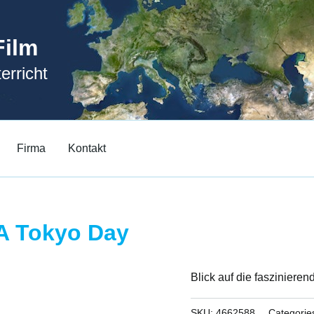
Film
erricht
Firma
Kontakt
 A Tokyo Day
Blick auf die fasziniere
SKU:
4662588
Categorie