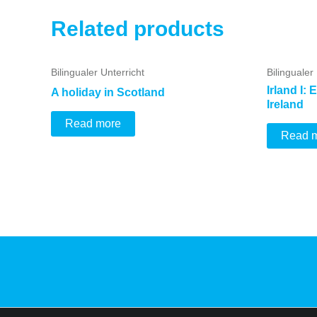
Related products
Bilingualer Unterricht
Bilingualer
Irland I: 
A holiday in Scotland
Ireland
Read more
Read 