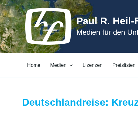
Zum
Inhalt
Paul R. Heil-
springen
Medien für den Unt
Home
Medien
Lizenzen
Preislisten
Deutschlandreise: Kreuz