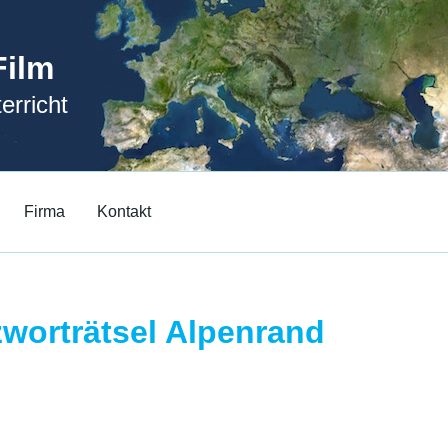
Film
erricht
Firma
Kontakt
worträtsel Alpenrand