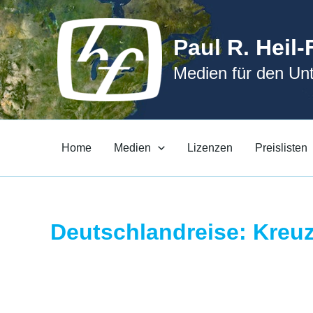
Zum
Inhalt
Paul R. Heil-
springen
Medien für den Unt
Home
Medien
Lizenzen
Preislisten
Deutschlandreise: Kreuz