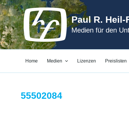
Zum
Inhalt
Paul R. Heil-
springen
Medien für den Unt
Home
Medien
Lizenzen
Preislisten
55502084