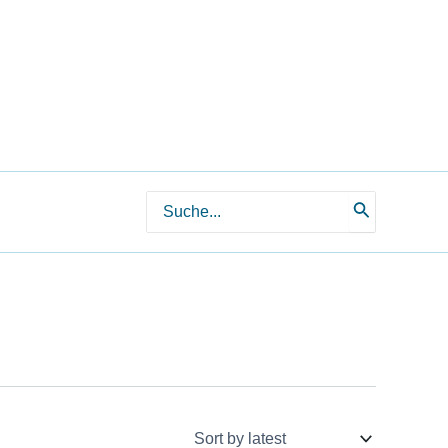
Search
for: