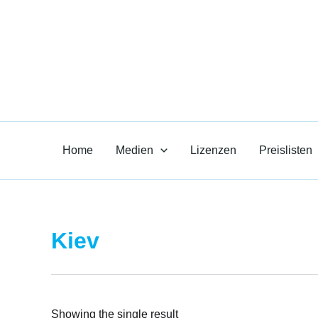
Zum
Inhalt
Paul R. Heil-
springen
Medien für den Unt
Home
Medien
Lizenzen
Preislisten
Kiev
Showing the single result