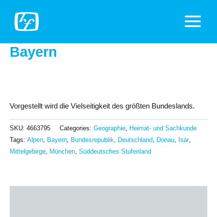
Zum
Inhalt
Main
springen
Menu
Bayern
Vorgestellt wird die Vielseitigkeit des größten Bundeslands.
SKU:
4663795
Categories:
Geographie
,
Heimat- und Sachkunde
Tags:
Alpen
,
Bayern
,
Bundesrepublik
,
Deutschland
,
Donau
,
Isar
,
Mittelgebirge
,
München
,
Süddeutsches Stufenland
Description
Additional information