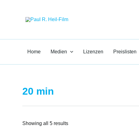
Zum
Paul R. Heil-F
Inhalt
springen
Medien für den Unte
Home
Medien
Lizenzen
Preislisten
20 min
Showing all 5 results