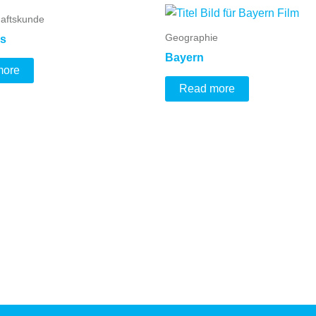
aftskunde
Geographie
is
Bayern
more
Read more