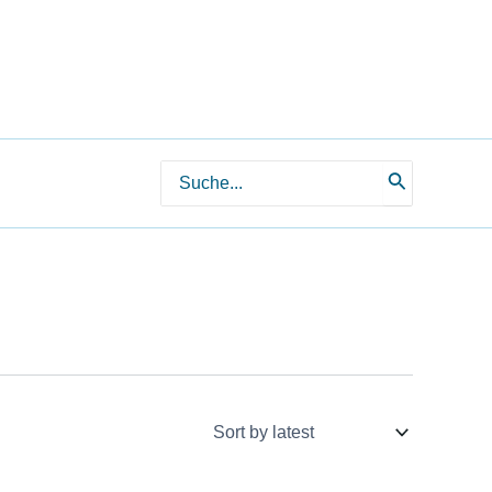
Search
for: