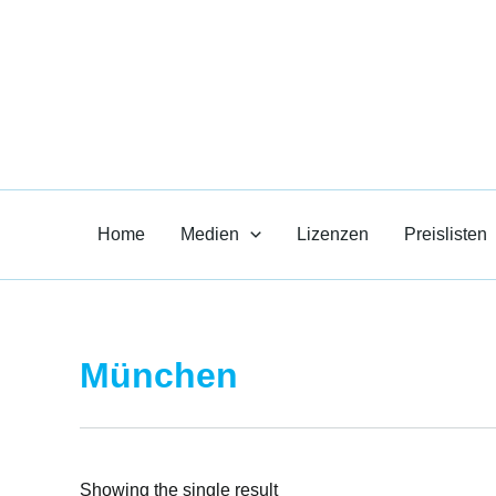
Zum
Inhalt
Paul R. Heil-
springen
Medien für den Unt
Home
Medien
Lizenzen
Preislisten
München
Showing the single result