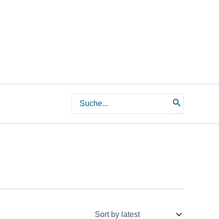
Search
for: