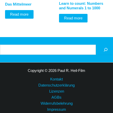
Learn to count: Numbers
Das Mittelmeer
and Numerals 1 to 1000
Read more
Read more
Suchen
Copyright © 2026 Paul R. Heil-Film
Kontakt
Datenschutzerklärung
Lizenzen
AGBs
Widerrufsbelehrung
Impressum