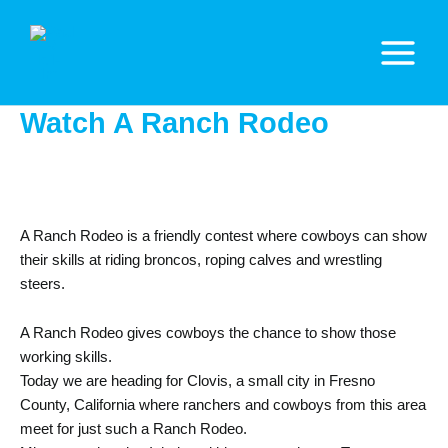
Zum
Inhalt
springen
Main
Menu
Watch A Ranch Rodeo
A Ranch Rodeo is a friendly contest where cowboys can show
their skills at riding broncos, roping calves and wrestling
steers.
A Ranch Rodeo gives cowboys the chance to show those
working skills.
Today we are heading for Clovis, a small city in Fresno
County, California where ranchers and cowboys from this area
meet for just such a Ranch Rodeo.