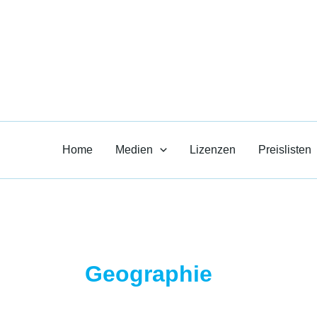
Zum
Inhalt
Paul R. Heil-
springen
Medien für den Unt
Home
Medien
Lizenzen
Preislisten
Geographie