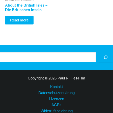
About the British Isles –
Die Britischen Inseln
Read more
Suchen
Copyright © 2026 Paul R. Heil-Film
Kontakt
Datenschutzerklärung
Lizenzen
AGBs
Widerrufsbelehrung