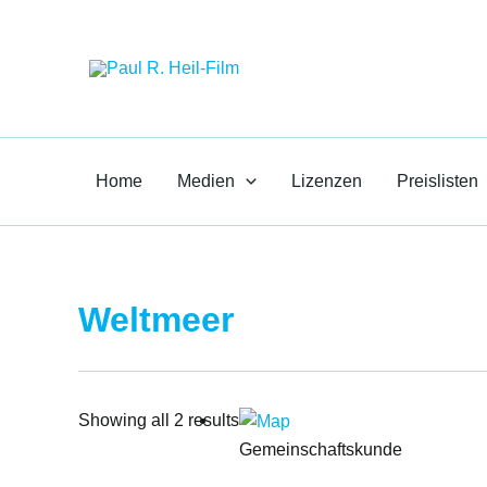
Zum
Paul R. Heil-F
Inhalt
springen
Medien für den Unte
Home
Medien
Lizenzen
Preislisten
Weltmeer
Showing all 2 results
Gemeinschaftskunde