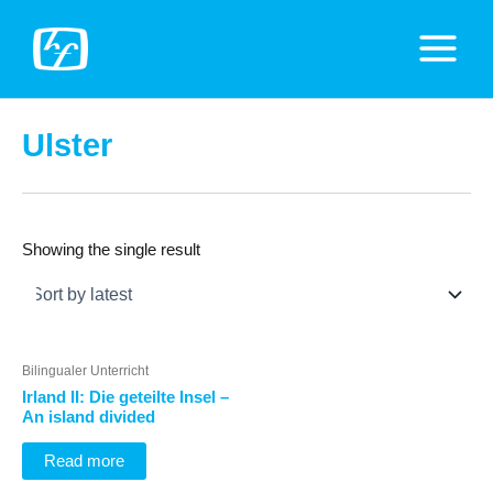
Zum
Inhalt
Main
springen
Menu
Ulster
Showing the single result
Bilingualer Unterricht
Irland II: Die geteilte Insel –
An island divided
Read more