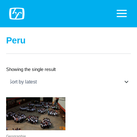
Zum
Inhalt
Main
springen
Menu
Peru
Showing the single result
Geographie