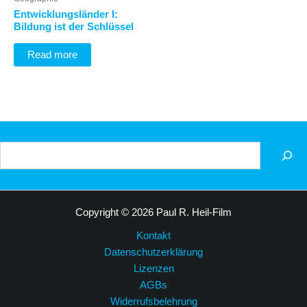
Entwicklungsländer I:
Bildung ist der Schlüssel
Read more
Suchen
Copyright © 2026 Paul R. Heil-Film
Kontakt
Datenschutzerklärung
Lizenzen
AGBs
Widerrufsbelehrung