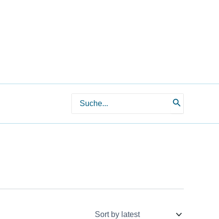
Search
for: