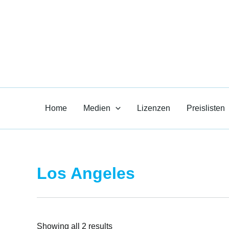
Zum
Inhalt
Paul R. Heil-
springen
Medien für den Unt
Home
Medien
Lizenzen
Preislisten
Los Angeles
Showing all 2 results