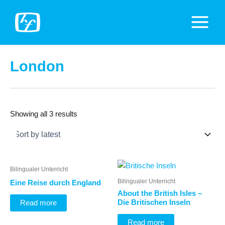
Zum
Inhalt
Main
springen
Menu
London
Showing all 3 results
Bilingualer Unterricht
Bilingualer Unterricht
Eine Reise durch England
About the British Isles –
Die Britischen Inseln
Read more
Read more