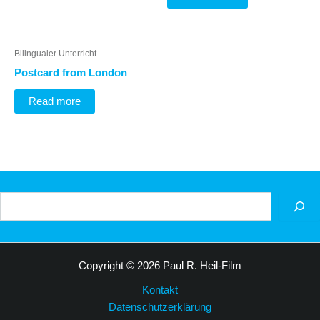
Bilingualer Unterricht
Postcard from London
Read more
Suchen
Copyright © 2026 Paul R. Heil-Film
Kontakt
Datenschutzerklärung