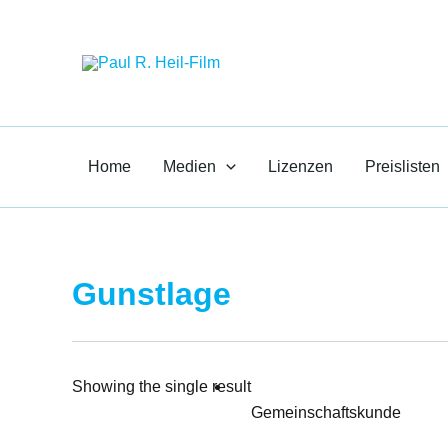
Zum
Paul R. Heil-F
Inhalt
springen
Medien für den Unte
Home
Medien
Lizenzen
Preislisten
Gunstlage
Showing the single result
Gemeinschaftskunde