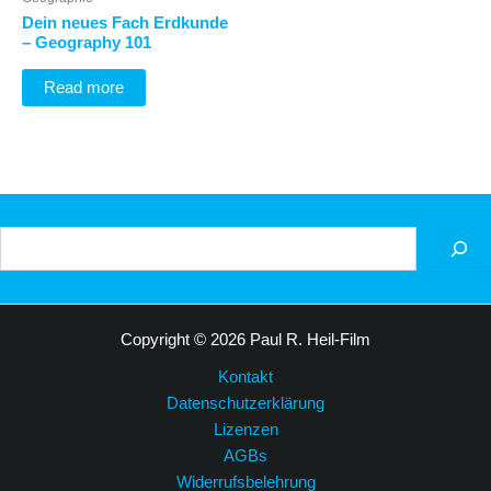
Dein neues Fach Erdkunde
– Geography 101
Read more
Suchen
Copyright © 2026 Paul R. Heil-Film
Kontakt
Datenschutzerklärung
Lizenzen
AGBs
Widerrufsbelehrung