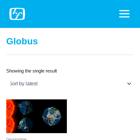
Zum
Inhalt
Main
springen
Menu
Globus
Showing the single result
Geographie