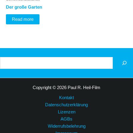
Der große Garten
Read more
Suchen
Copyright © 2026 Paul R. Heil-Film
Kontakt
Datenschutzerklärung
Lizenzen
AGBs
Widerrufsbelehrung