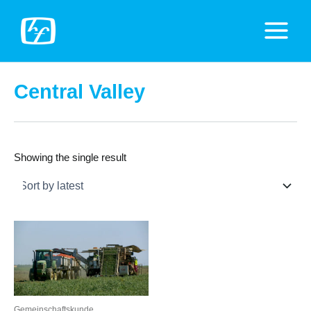
Zum
Inhalt
Main
springen
Menu
Central Valley
Showing the single result
Gemeinschaftskunde