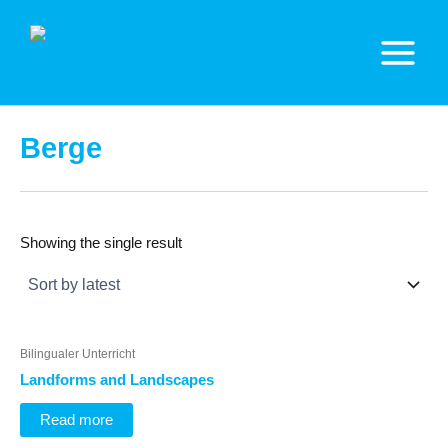
Zum
Inhalt
springen
Main
Menu
Berge
Showing the single result
Bilingualer Unterricht
Landforms and Landscapes
Read more