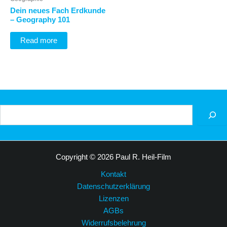
Dein neues Fach Erdkunde
– Geography 101
Read more
Suchen
Copyright © 2026 Paul R. Heil-Film
Kontakt
Datenschutzerklärung
Lizenzen
AGBs
Widerrufsbelehrung