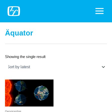
Zum
Inhalt
Main
springen
Menu
Äquator
Showing the single result
Geographie