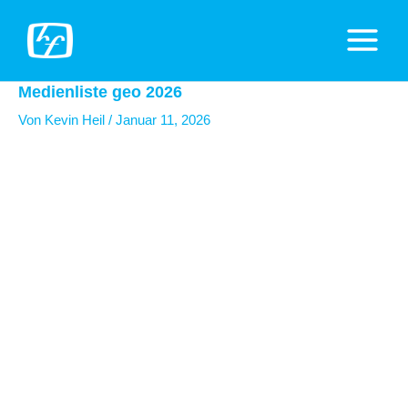
Zum
Inhalt
Main
springen
Menu
Medienliste geo 2026
Von
Kevin Heil
/
Januar 11, 2026