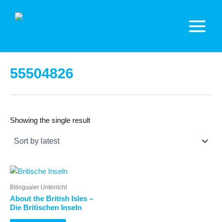
Zum
Inhalt
springen
Main
Menu
55504826
Showing the single result
Bilingualer Unterricht
About the British Isles –
Die Britischen Inseln