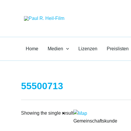
Zum
Paul R. Heil-F
Inhalt
springen
Medien für den Unte
Home
Medien
Lizenzen
Preislisten
55500713
Showing the single result
Gemeinschaftskunde