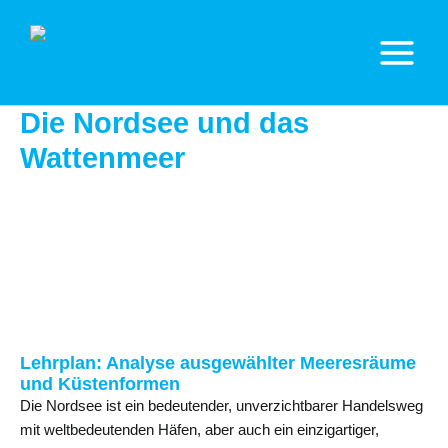
Zum
Inhalt
springen
Main
Menu
Die Nordsee und das
Wattenmeer
Lehrplan: Analyse ausgewählter Meeresräume
und Küstenformen
Die Nordsee ist ein bedeutender, unverzichtbarer Handelsweg
mit weltbedeutenden Häfen, aber auch ein einzigartiger,