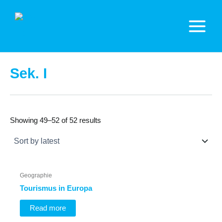
Zum
Inhalt
springen
Main
Menu
Sek. I
Showing 49–52 of 52 results
Geographie
Tourismus in Europa
Read more