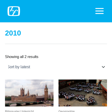
Zum
Inhalt
Main
springen
Menu
2010
Showing all 2 results
Bilingualer Unterricht
Geographie