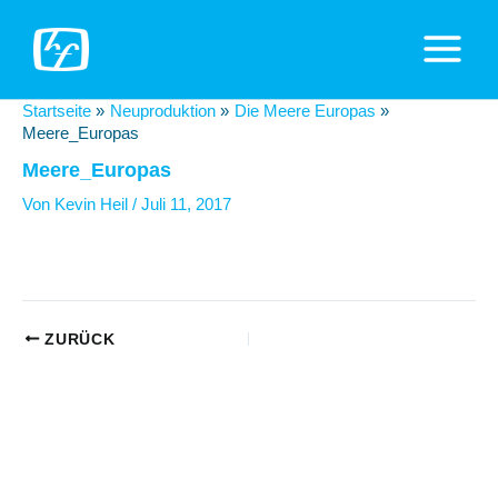
Zum
Inhalt
Main
springen
Menu
Startseite
Neuproduktion
Die Meere Europas
Meere_Europas
Meere_Europas
Von
Kevin Heil
/
Juli 11, 2017
Beitragsnavigation
ZURÜCK