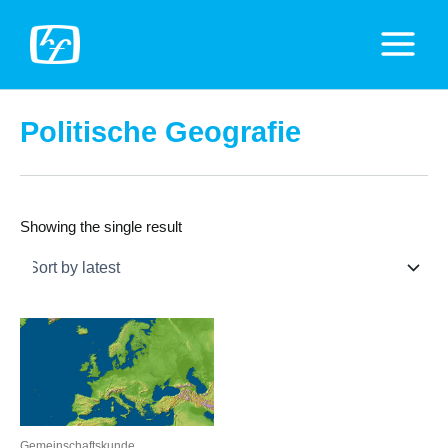
Zum
Inhalt
Main
springen
Menu
Politische Geografie
Showing the single result
Gemeinschaftskunde