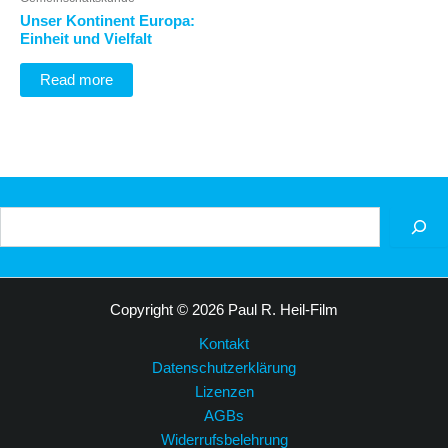
Unser Kontinent Europa:
Einheit und Vielfalt
Read more
Suchen
Copyright © 2026 Paul R. Heil-Film
Kontakt
Datenschutzerklärung
Lizenzen
AGBs
Widerrufsbelehrung