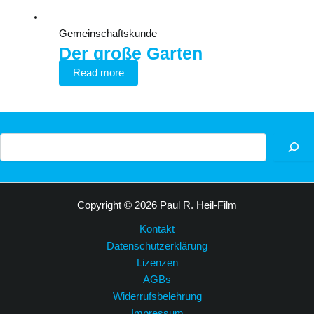
Gemeinschaftskunde
Der große Garten
Read more
Suchen
Copyright © 2026 Paul R. Heil-Film
Kontakt
Datenschutzerklärung
Lizenzen
AGBs
Widerrufsbelehrung
Impressum