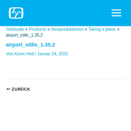
Zum
Inhalt
Main
springen
Menu
Startseite
Products
Neuproduktionen
Taking a plane
airport_stills_1.35.2
airport_stills_1.35.2
Von
Kevin Heil
/
Januar 24, 2025
Beitragsnavigation
ZURÜCK