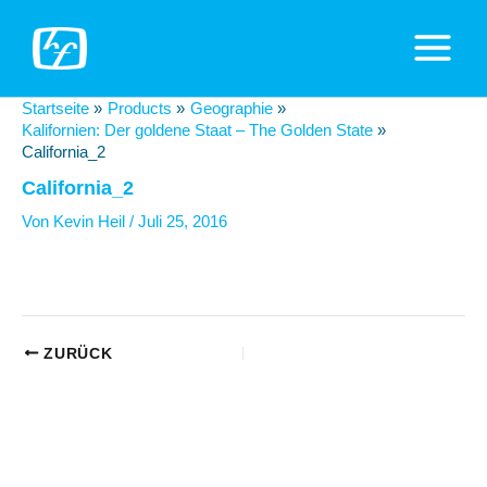
Zum
Inhalt
Main
springen
Menu
Startseite
Products
Geographie
Kalifornien: Der goldene Staat – The Golden State
California_2
California_2
Von
Kevin Heil
/
Juli 25, 2016
Beitragsnavigation
ZURÜCK