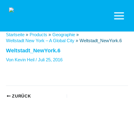
Zum
Inhalt
springen
Main
Menu
Startseite
Products
Geographie
Weltstadt New York – A Global City
Weltstadt_NewYork.6
Weltstadt_NewYork.6
Von
Kevin Heil
/
Juli 25, 2016
Beitragsnavigation
ZURÜCK